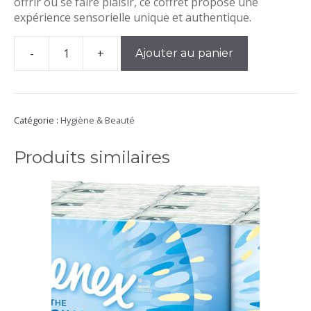
offrir ou se faire plaisir, ce coffret propose une
expérience sensorielle unique et authentique.
-
+
Ajouter au panier
quantité
de
Sachet
Savon
Cadeau
Catégorie :
Hygiène & Beauté
Savonnerie
De
Produits similaires
La
Libellule