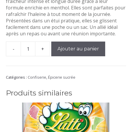
fraîcheur intense et longue durée grâce à leur
formule enrichie en menthol. Elles sont parfaites pour
rafraîchir l’haleine à tout moment de la journée.
Présentées dans un étui pratique, elles se glissent
facilement dans une poche ou un sac. Un allié idéal
après un repas ou avant une réunion importante.
-
+
Ajouter au panier
quantité
de
Pastilles
Menthe
Rendez
Catégories :
Confiserie
,
Épicerie sucrée
Vous
Produits similaires