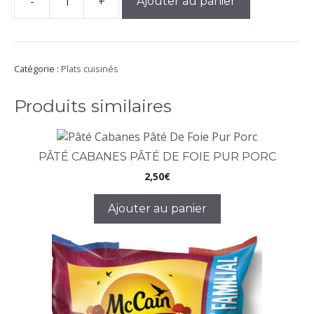
-
+
Ajouter au panier
quantité
de
Mousse
De
Canard
Catégorie :
Plats cuisinés
(Kg)
Produits similaires
PÂTÉ CABANES PÂTÉ DE FOIE PUR PORC
2,50
€
Ajouter au panier