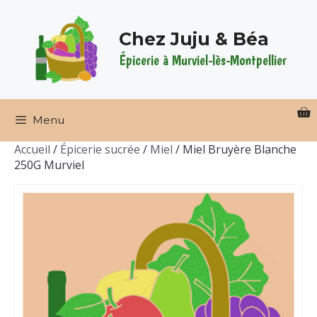
Aller
au
Chez Juju & Béa
contenu
Épicerie à Murviel-lès-Montpellier
Menu
Accueil
/
Épicerie sucrée
/
Miel
/ Miel Bruyère Blanche
250G Murviel