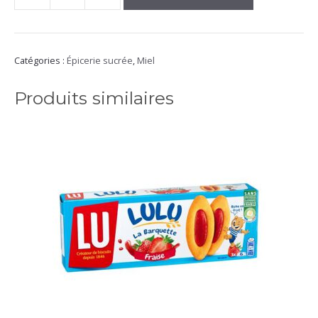
de
Miel
Bruyère
Blanche
Catégories :
Épicerie sucrée
,
Miel
250G
Murviel
Produits similaires