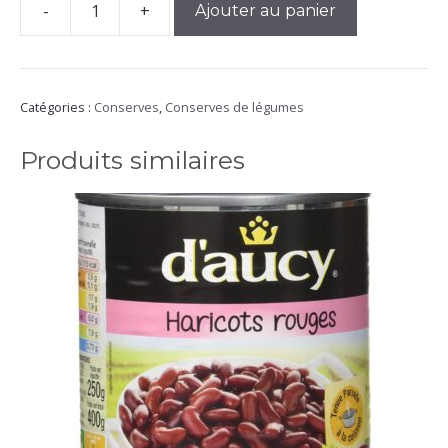
-
+
Ajouter au panier
quantité
de
Bonduelle
Macédoine
Légumes
Catégories :
Conserves
,
Conserves de légumes
Petit
Produits similaires