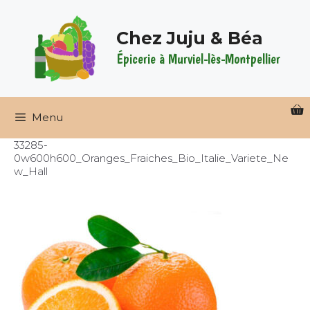
Aller
au
Chez Juju & Béa
contenu
Épicerie à Murviel-lès-Montpellier
Menu
33285-
0w600h600_Oranges_Fraiches_Bio_Italie_Variete_Ne
w_Hall